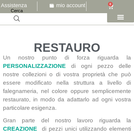
Assistenza
mio account
0
Cerca
CATALOGO ONLINE
I NOSTRI SERVIZI
I NOSTRI ARREDI
DICONO DI NOI
RESTAURO
Un nostro punto di forza riguarda la
PERSONALIZZAZIONE
di ogni pezzo delle
nostre collezioni o di vostra proprietà che può
essere modificato nella struttura a livello di
falegnameria, nel colore oppure semplicemente
restaurato, in modo da adattarlo ad ogni vostra
particolare esigenza.
Gran parte del nostro lavoro riguarda la
CREAZIONE
di pezzi unici utilizzando elementi