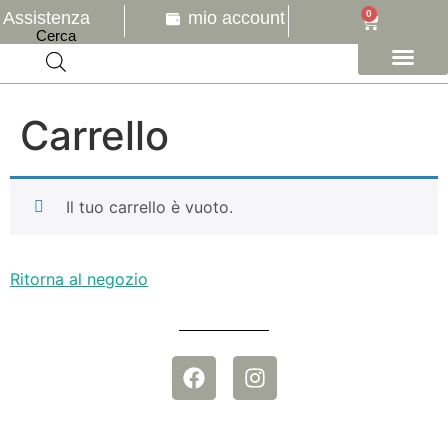
Assistenza
mio account
0
Cerca
CATALOGO ONLINE
I NOSTRI SERVIZI
I NOSTRI ARREDI
DICONO DI NOI
Carrello
Il tuo carrello è vuoto.
Ritorna al negozio